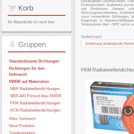
Einsatzgebiet: Landmaschinen, Tra
Erntemaschinen, Kraftwerke und Kra
Korb
und Reduktoren, Pumpen und 
Werkzeugmaschinenbau, Schienenfah
zuvor verwendeten Dichtungen, Ver
Gegensatz zu Standard-Nitrilkauts
Ihr Warenkorb ist noch leer.
Temperaturen über + 80ºC und ist a
Sortiert nach
Gruppen
Sortierung absteigende Reihe
Standardisierte Dichtungen
Dichtungen für den
FKM Radialwellendicht
Gebrauch
RWDR auf Materialien
NBR Radialwellendichtungen
NBR-440 Peroxid blau RWDR
FKM Radialwellendichtungen
ACM Radialwellendichtungen
Alles Sortiment
Neue Produkte
Sonderangebot