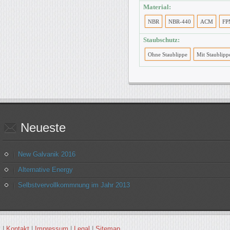
Material:
NBR
NBR-440
ACM
FP
Staubschutz:
Ohne Staublippe
Mit Staublipp
Neueste
New Galvanik 2016
Alternative Energy
Selbstvervollkommnung im Jahr 2013
|
Kontakt
|
Impressum
|
Legal
|
Sitemap