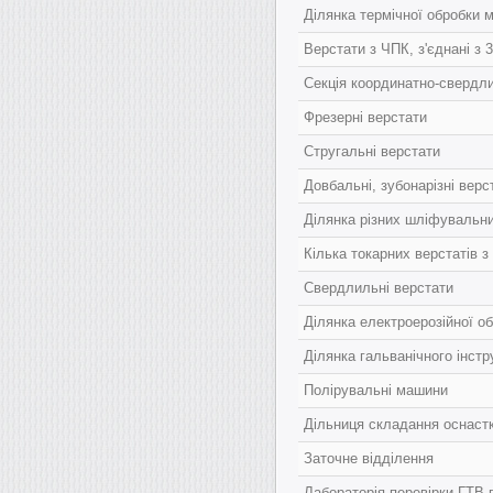
Ділянка термічної обробки 
Верстати з ЧПК, з'єднані з
Секція координатно-свердли
Фрезерні верстати
Стругальні верстати
Довбальні, зубонарізні верс
Ділянка різних шліфувальних
Кілька токарних верстатів з
Свердлильні верстати
Ділянка електроерозійної о
Ділянка гальванічного інст
Полірувальні машини
Дільниця складання оснаст
Заточне відділення
Лабораторія перевірки ГТВ 