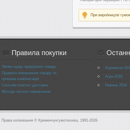
При виробництві гумом
Правила
покупки
Останн
Умови щодо придбання товару
Агроекспо-20
Правила повернення товару та
Агро-2018
грошова компенсація
Способи платної доставки
Новини 2016
Методи оплати замовлення
Права копіювання © Кременчукгумотехніка, 1991-2026