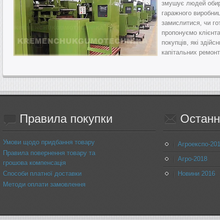
змушує людей обира
гаражного виробниц
замислитися, чи го
пропонуємо клієнта
покупців, які здій
капітальних ремонт
Правила
покупки
Останн
Умови щодо придбання товару
Агроекспо-20
Правила повернення товару та
Агро-2018
грошова компенсація
Способи платної доставки
Новини 2016
Методи оплати замовлення