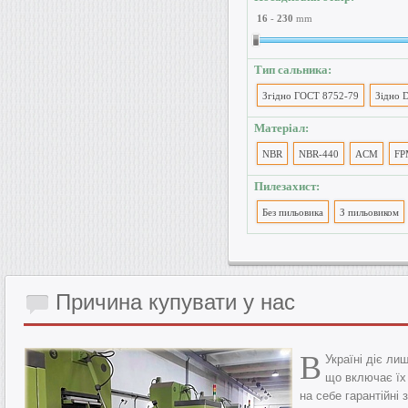
16
-
230
mm
Тип сальника:
Згідно ГОСТ 8752-79
Зідно 
Матеріал:
NBR
NBR-440
ACM
FP
Пилезахист:
Без пильовика
З пильовиком
Причина
купувати у нас
В
Україні діє л
що включає їх
на себе гарантійні 