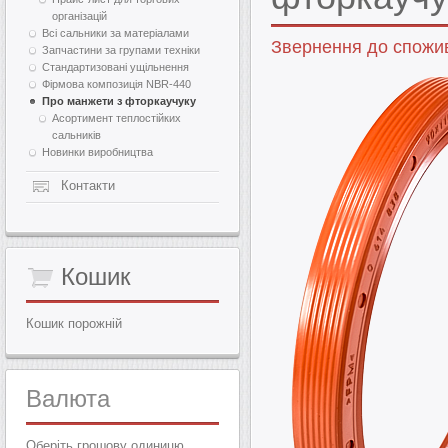
організацій
Всі сальники за матеріалами
Звернення до спожи
Запчастини за групами техніки
Стандартизовані ущільнення
Фірмова композиція NBR-440
Про манжети з фторкаучуку
Асортимент теплостійких
сальників
Новинки виробництва
Контакти
Кошик
Кошик порожній
Валюта
Оберіть грошову одиницю