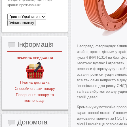
країни проживання:
Інформація
Насправді фторкаучук з'явив
який є, проте, діючим у кра
гуми 4 (ИРП-1314 на базі фт
ПРАВИЛА ПРИДБАННЯ
багатьох вузлах і агрегатах
переваги фторкаучуку в той 
останні роки ситуація зміни
все так само непросто відшу
Платна доставка
"спеціально для ринку СНД"), 
Способи оплати товару
та й за вибір матеріалу ущі
Повернення товару та
самій деталі.
компенсація
Кременчукгумотехніка пропо
гарантованої якості. У нашо
армованих манжет за ГОСТ 87
Допомога
місці і щомісяця освоюємо но