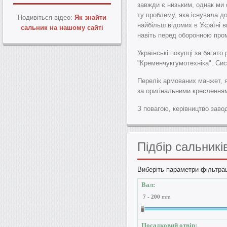
завжди є низьким, однак ми 
ту проблему, яка існувала 
Подивіться відео:
Як знайти
найбільш відомих в Україні 
сальник на нашому сайті
навіть перед оборонною про
Українські покупці за багато
"Кременчукгумотехніка". Си
Перелік армованих манжет, я
за оригінальними креслення
З повагою, керівництво заво
Підбір
сальникі
Виберіть параметри фільтрац
Вал:
7
-
200
mm
Посадковий отвір: