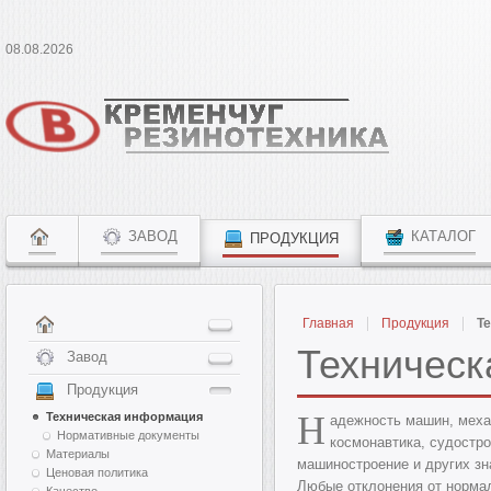
08.08.2026
ЗАВОД
КАТАЛОГ
ПРОДУКЦИЯ
Главная
Продукция
Т
Техничес
Завод
Продукция
Н
Техническая информация
адежность машин, механ
Нормативные документы
космонавтика, судостро
Материалы
машиностроение и других зн
Ценовая политика
Любые отклонения от нормал
Качество