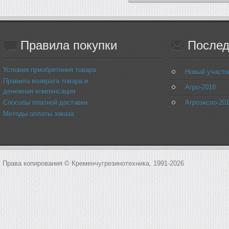
Правила
покупки
Послед
Условия приобретения товара
Новый участо
Правила возврата товара и
Агро-2018
денежная компенсация
Способы платной доставки
Агроэкспо-20
Методы оплаты заказа
Права копирования © Кременчугрезинотехника, 1991-2026